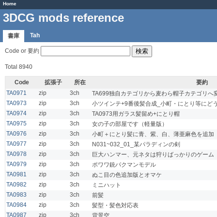
Home
3DCG mods reference
Tah
書庫
Code or 要約
Total 8940
Code
拡張子
所在
要約
TA0971
zip
3ch
TA699独自カテゴリから麦わら帽子カテゴリへ
TA0973
zip
3ch
小ツインテ+9番後髪合成_小町・にとり等にど
TA0974
zip
3ch
TA0973用ガラス髪留め+にとり帽
TA0975
zip
3ch
女の子の部屋です（軽量版）
TA0976
zip
3ch
小町＋にとり髪に青、紫、白、薄亜麻色を追加
TA0977
zip
3ch
N031~032_01_某パラディンの剣
TA0978
zip
3ch
巨大ハンマー、元ネタは狩りばっかりのゲーム
TA0979
zip
3ch
ポワワ銃パクマンモデル
TA0981
zip
3ch
ぬこ目の色追加版とオマケ
TA0982
zip
3ch
ミニハット
TA0983
zip
3ch
前髪
TA0984
zip
3ch
髪型・髪色対応表
TA0987
zip
3ch
背景空