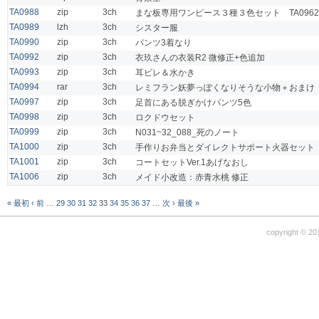
TA0988
zip
3ch
まな板専用ワンピース３種３色セット TA096
TA0989
lzh
3ch
シスター服
TA0990
zip
3ch
パンツ3着なり
TA0992
zip
3ch
衣玖さんの衣装R2 微修正+色追加
TA0993
zip
3ch
耳ビレ＆水かき
TA0994
rar
3ch
レミフラン妖夢っぽくなりそうな小物＋おまけ
TA0997
zip
3ch
足首にある脱ぎかけパンツ5色
TA0998
zip
3ch
ロクドウセット
TA0999
zip
3ch
N031~32_088_死のノート
TA1000
zip
3ch
手作りお弁当とダイレクトサポート火器セット
TA1001
zip
3ch
コートセットVer.1あげなおし
TA1006
zip
3ch
メイド小改造：赤青水桃 修正
« 最初
‹ 前
…
29
30
31
32
33
34
35
36
37
…
次 ›
最後 »
copyright © 20