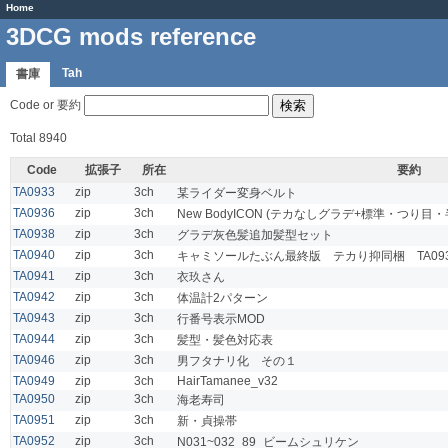
Home
3DCG mods reference
Tah
書庫
Code or 要約
Total 8940
Code
拡張子
所在
要約
TA0933
zip
3ch
某ライダー変身ベルト
TA0936
zip
3ch
New BodyICON (テカなしグラデ+標準・つり目・
TA0938
zip
3ch
グラデ灰色髪追加髪型セット
TA0940
zip
3ch
キャミソールたぶん最終版 テカり抑同梱 TA09
TA0941
zip
3ch
衣玖さん
TA0942
zip
3ch
体温計2パターン
TA0943
zip
3ch
行番号表示MOD
TA0944
zip
3ch
髪型・髪色対応表
TA0946
zip
3ch
男フタナリ化 その１
TA0949
zip
3ch
HairTamanee_v32
TA0950
zip
3ch
海老寿司
TA0951
zip
3ch
新・貞操帯
TA0952
zip
3ch
N031~032_89_ビームシュリケン