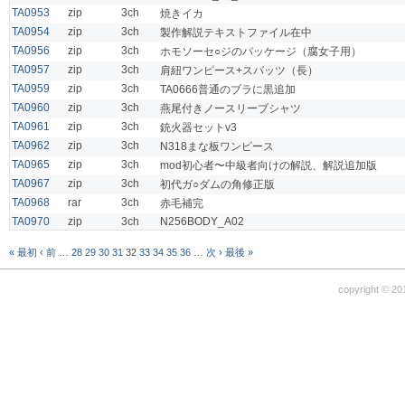
TA0953
zip
3ch
焼きイカ
TA0954
zip
3ch
製作解説テキストファイル在中
TA0956
zip
3ch
ホモソーセ○ジのパッケージ（腐女子用）
TA0957
zip
3ch
肩紐ワンピース+スパッツ（長）
TA0959
zip
3ch
TA0666普通のブラに黒追加
TA0960
zip
3ch
燕尾付きノースリーブシャツ
TA0961
zip
3ch
銃火器セットv3
TA0962
zip
3ch
N318まな板ワンピース
TA0965
zip
3ch
mod初心者〜中級者向けの解説、解説追加版
TA0967
zip
3ch
初代ガ○ダムの角修正版
TA0968
rar
3ch
赤毛補完
TA0970
zip
3ch
N256BODY_A02
« 最初
‹ 前
…
28
29
30
31
32
33
34
35
36
…
次 ›
最後 »
copyright © 20