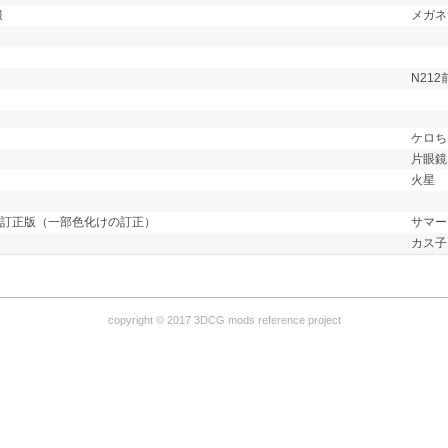
服
メガネ
N21
ケロち
片眼鏡
火星
 の訂正版（一部色化けの訂正）
サマー
カス子
copyright © 2017 3DCG mods reference project