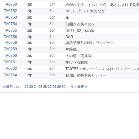
TA0750
zip
3ch
めがねを少しずらし４点。あとおまけで制
TA0752
zip
3ch
N031_15~20_木刀など
TA0753
zip
3ch
傘
TA0754
zip
3ch
前開き衣装その２
TA0755
zip
3ch
N031_32_木の盾
TA0756
zip
3ch
BAR
TA0758
zip
3ch
諏訪子風ZUN帽＋ワンピース
TA0759
zip
3ch
片眼鏡
TA0760
zip
3ch
火の髪 完成版
TA0761
zip
3ch
すけ〜る眼鏡
TA0762
zip
3ch
TA0757：サマードレスっぽいワンピース
TA0764
zip
3ch
初期起動時衣装リカラー
« 最初
‹ 前
…
22
23
24
25
26
27
28
29
30
…
次 ›
最後 »