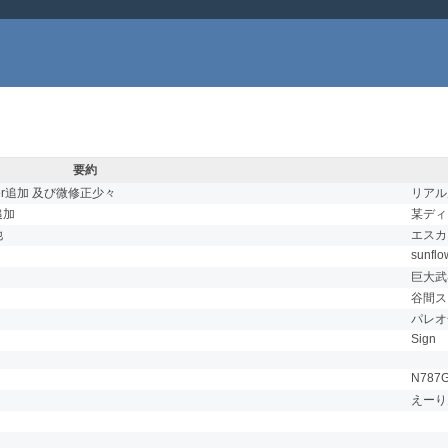
要約
er追加 及び微修正少々
リアル
追加
某ディ
他
エスカ
sunflo
巨大武
谷間ス
パレオ
Sign
N787
えーり