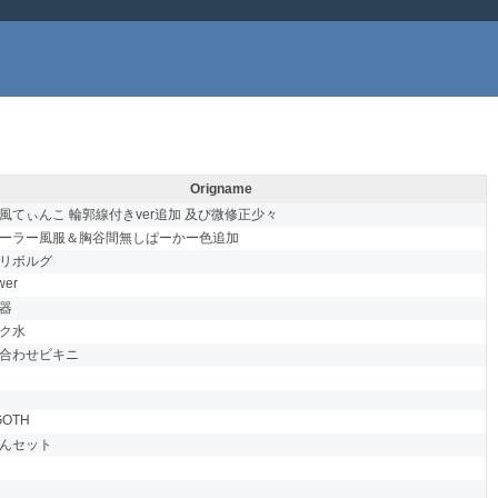
Origname
風てぃんこ 輪郭線付きver追加 及び微修正少々
ーラー風服＆胸谷間無しぱーかー色追加
リボルグ
wer
器
ク水
合わせビキニ
GOTH
んセット