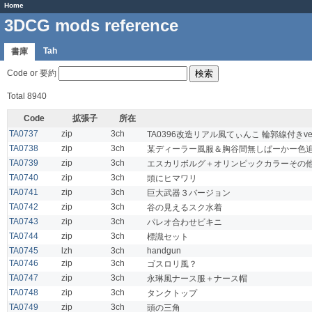
Home
3DCG mods reference
Tah
書庫
Code or 要約
Total 8940
Code
拡張子
所在
TA0737
zip
3ch
TA0396改造リアル風てぃんこ 輪郭線付きv
TA0738
zip
3ch
某ディーラー風服＆胸谷間無しぱーかー色
TA0739
zip
3ch
エスカリボルグ＋オリンピックカラーその
TA0740
zip
3ch
頭にヒマワリ
TA0741
zip
3ch
巨大武器３バージョン
TA0742
zip
3ch
谷の見えるスク水着
TA0743
zip
3ch
パレオ合わせビキニ
TA0744
zip
3ch
標識セット
TA0745
lzh
3ch
handgun
TA0746
zip
3ch
ゴスロリ風？
TA0747
zip
3ch
永琳風ナース服＋ナース帽
TA0748
zip
3ch
タンクトップ
TA0749
zip
3ch
頭の三角