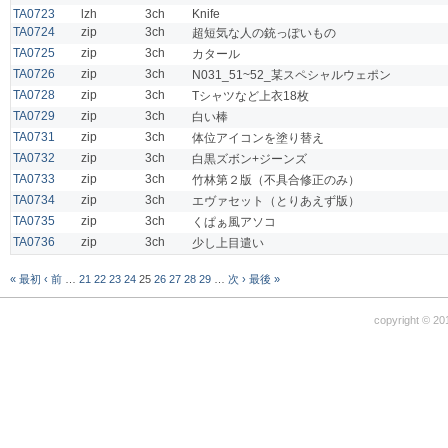
TA0723
lzh
3ch
Knife
TA0724
zip
3ch
超短気な人の銃っぽいもの
TA0725
zip
3ch
カタール
TA0726
zip
3ch
N031_51~52_某スペシャルウェポン
TA0728
zip
3ch
Tシャツなど上衣18枚
TA0729
zip
3ch
白い棒
TA0731
zip
3ch
体位アイコンを塗り替え
TA0732
zip
3ch
白黒ズボン+ジーンズ
TA0733
zip
3ch
竹林第２版（不具合修正のみ）
TA0734
zip
3ch
エヴァセット（とりあえず版）
TA0735
zip
3ch
くぱぁ風アソコ
TA0736
zip
3ch
少し上目遣い
« 最初
‹ 前
…
21
22
23
24
25
26
27
28
29
…
次 ›
最後 »
copyright © 20