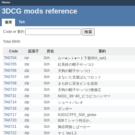
Home
3DCG mods reference
Tah
書庫
Code or 要約
Total 8940
Code
拡張子
所在
要約
TA0704
rar
3ch
ルー●ント●ート下着\RH_set1
TA0705
zip
3ch
紅美鈴の帽子やっつけ
TA0706
zip
3ch
天狗の帽子やっつけ
TA0707
lzh
3ch
まないた支援ぱんつセット
TA0708
zip
3ch
まち針に安全ピンを追加
TA0710
zip
3ch
天狗の帽子やっつけ微修正
TA0711
zip
3ch
N031_39~40_ピコピコハンマー
TA0714
zip
3ch
ショートパレオ
TA0716
zip
3ch
ダンボー
TA0717
zip
3ch
N301CFFS_S00_globe
TA0720
zip
3ch
808Ｔシャツ何点か。
TA0721
zip
3ch
胸谷間無しぱーかー
TA0722
zip
3ch
ヤミ Ver1.3