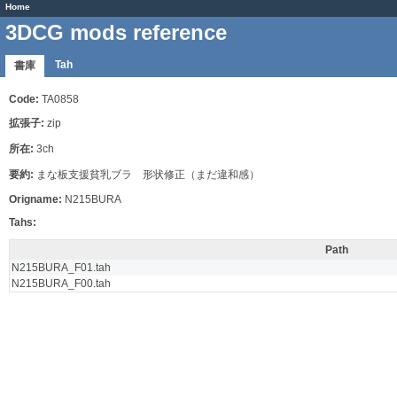
Home
3DCG mods reference
Tah
書庫
Code:
TA0858
拡張子:
zip
所在:
3ch
要約:
まな板支援貧乳ブラ 形状修正（まだ違和感）
Origname:
N215BURA
Tahs:
Path
N215BURA_F01.tah
N215BURA_F00.tah