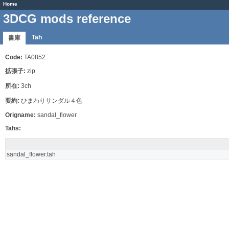
Home
3DCG mods reference
Tah
書庫
Code:
TA0852
拡張子:
zip
所在:
3ch
要約:
ひまわりサンダル４色
Origname:
sandal_flower
Tahs:
sandal_flower.tah