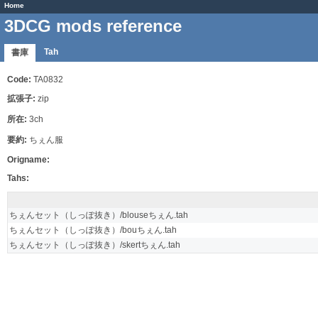
Home
3DCG mods reference
Tah
書庫
Code:
TA0832
拡張子:
zip
所在:
3ch
要約:
ちぇん服
Origname:
Tahs:
ちぇんセット（しっぽ抜き）/blouseちぇん.tah
ちぇんセット（しっぽ抜き）/bouちぇん.tah
ちぇんセット（しっぽ抜き）/skertちぇん.tah