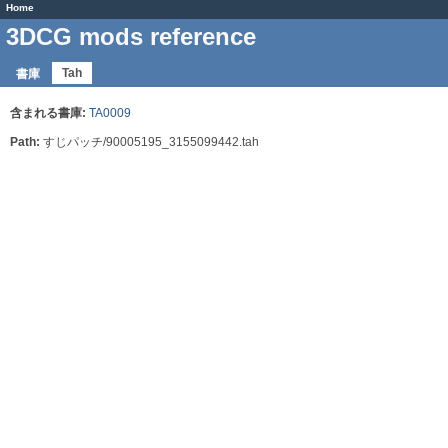
Home
3DCG mods reference
Tah
書庫
含まれる書庫:
TA0009
Path:
すじパッチ/90005195_3155099442.tah