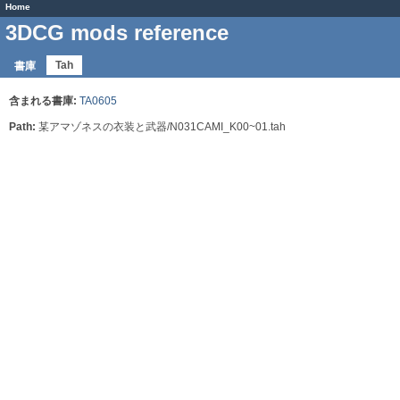
Home
3DCG mods reference
Tah
書庫
含まれる書庫:
TA0605
Path:
某アマゾネスの衣装と武器/N031CAMI_K00~01.tah