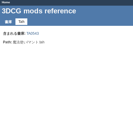
Home
3DCG mods reference
Tah
書庫
含まれる書庫:
TA0543
Path:
魔法使い/マント.tah