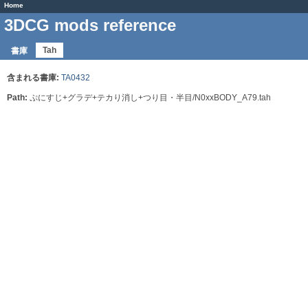
Home
3DCG mods reference
Tah
書庫
含まれる書庫:
TA0432
Path:
ぷにすじ+グラデ+テカり消し+つり目・半目/N0xxBODY_A79.tah