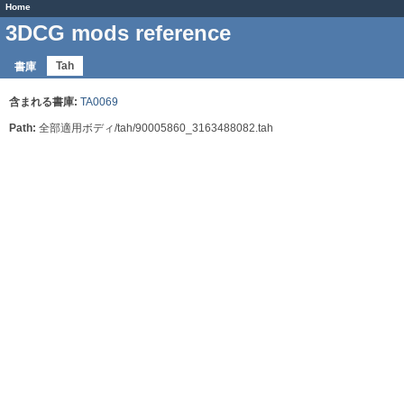
Home
3DCG mods reference
Tah
書庫
含まれる書庫:
TA0069
Path:
全部適用ボディ/tah/90005860_3163488082.tah