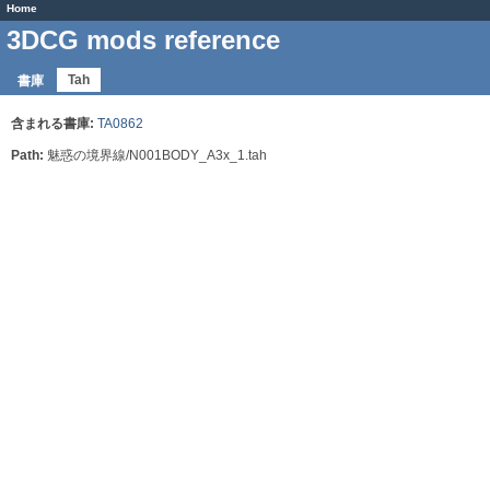
Home
3DCG mods reference
Tah
書庫
含まれる書庫:
TA0862
Path:
魅惑の境界線/N001BODY_A3x_1.tah