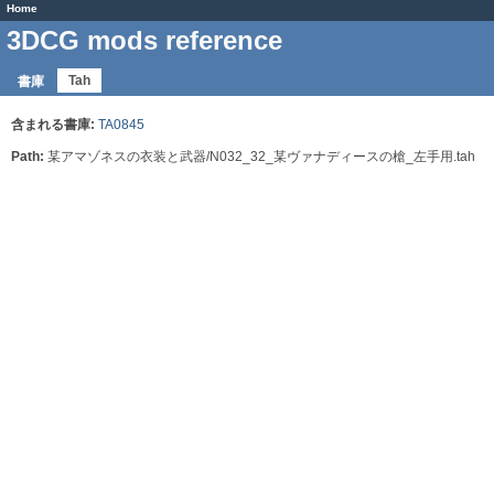
Home
3DCG mods reference
Tah
書庫
含まれる書庫:
TA0845
Path:
某アマゾネスの衣装と武器/N032_32_某ヴァナディースの槍_左手用.tah