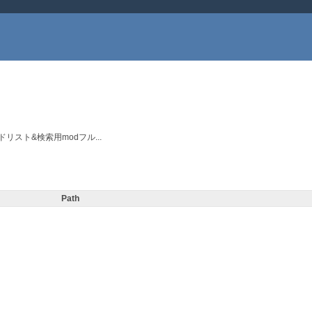
リスト&検索用modフル...
Path