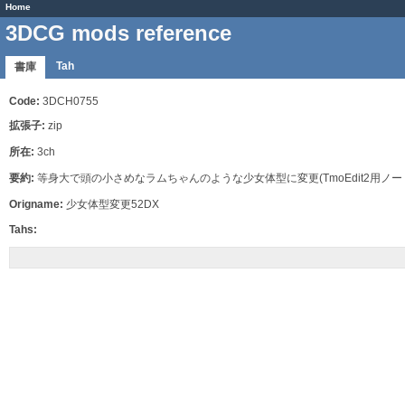
Home
3DCG mods reference
Tah
書庫
Code:
3DCH0755
拡張子:
zip
所在:
3ch
要約:
等身大で頭の小さめなラムちゃんのような少女体型に変更(TmoEdit2用ノード
Origname:
少女体型変更52DX
Tahs: