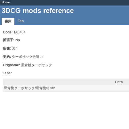
Home
3DCG mods reference
Tah
書庫
Code:
TA0484
拡張子:
zip
所在:
3ch
要約:
ターボサック色違い
Origname:
黒青桃ターボサック
Tahs:
Path
黒青桃ターボサック/黒青桃箱.tah