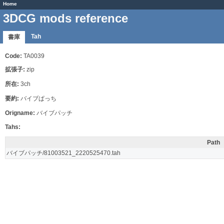
Home
3DCG mods reference
Tah
書庫
Code:
TA0039
拡張子:
zip
所在:
3ch
要約:
バイブぱっち
Origname:
バイブパッチ
Tahs:
Path
バイブパッチ/81003521_2220525470.tah