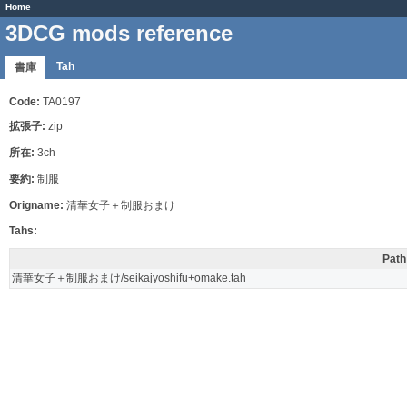
Home
3DCG mods reference
Tah
書庫
Code:
TA0197
拡張子:
zip
所在:
3ch
要約:
制服
Origname:
清華女子＋制服おまけ
Tahs:
Path
清華女子＋制服おまけ/seikajyoshifu+omake.tah